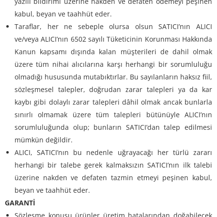
yazılı bildirimi üzerine nakden ve defaten ödemeyi peşinen
kabul, beyan ve taahhüt eder.
Taraflar, her ne sebeple olursa olsun SATICI’nın ALICI
ve/veya ALICI’nın 6502 sayılı Tüketicinin Korunması Hakkında
Kanun kapsamı dışında kalan müşterileri de dahil olmak
üzere tüm nihai alıcılarına karşı herhangi bir sorumluluğu
olmadığı hususunda mutabıktırlar. Bu sayılanların haksız fiil,
sözleşmesel talepler, doğrudan zarar talepleri ya da kar
kaybı gibi dolaylı zarar talepleri dâhil olmak ancak bunlarla
sınırlı olmamak üzere tüm talepleri bütünüyle ALICI’nın
sorumluluğunda olup; bunların SATICI’dan talep edilmesi
mümkün değildir.
ALICI, SATICI’nın bu nedenle uğrayacağı her türlü zararı
herhangi bir talebe gerek kalmaksızın SATICI’nın ilk talebi
üzerine nakden ve defaten tazmin etmeyi peşinen kabul,
beyan ve taahhüt eder.
GARANTİ
Sözleşme konusu ürünler üretim hatalarından doğabilecek