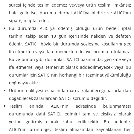
süresi içinde teslim edemez ve/veya ürün teslimi imkânsız
hale gelir ise, durumu derhal ALICI`ya bildirir ve ALICI’nın
siparişini iptal eder.
Bu durumda ALICI’ya ödemiş olduğu ürün bedeli iptal
tarihini takip eden 10 gün içerisinde nakden ve defaten
ödenir. SATICI, böyle bir durumda sözleşme koşullarını geç
ifa etmekten veya ifa etmemekten dolayı sorumlu tutulamaz.
Bu ve bunun gibi durumlar, SATICI bakımında, gecikme veya
ifa etmeme veya temerrüt olarak addedilmeyecek veya bu
durumlar için SATICI’nın herhangi bir tazminat yükümlülüğü
doğmayacaktır.
Ürünün nakliyesi esnasında maruz kalabileceği hasarlardan
doğabilecek zararlardan SATICI sorumlu değildir.
Teslim anında ALICI`nın adresinde bulunmaması
durumunda dahi SATICI, edimini tam ve eksiksiz olarak
yerine getirmiş olarak kabul edilecektir. Bu nedenle,
ALICI`nın ürünü geç teslim almasından kaynaklanan her