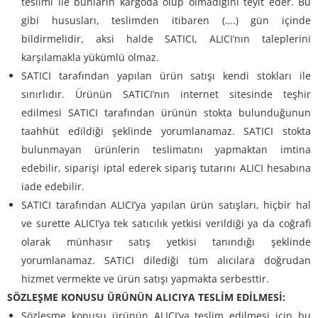
teslimi ile bunların kargoda olup olmadığını teyit eder. Bu
gibi hususları, teslimden itibaren (….) gün içinde
bildirmelidir, aksi halde SATICI, ALICI’nın taleplerini
karşılamakla yükümlü olmaz.
SATICI tarafından yapılan ürün satışı kendi stokları ile
sınırlıdır. Ürünün SATICI’nın internet sitesinde teşhir
edilmesi SATICI tarafından ürünün stokta bulunduğunun
taahhüt edildiği şeklinde yorumlanamaz. SATICI stokta
bulunmayan ürünlerin teslimatını yapmaktan imtina
edebilir, siparişi iptal ederek sipariş tutarını ALICI hesabına
iade edebilir.
SATICI tarafından ALICI’ya yapılan ürün satışları, hiçbir hal
ve surette ALICI’ya tek satıcılık yetkisi verildiği ya da coğrafi
olarak münhasır satış yetkisi tanındığı şeklinde
yorumlanamaz. SATICI dilediği tüm alıcılara doğrudan
hizmet vermekte ve ürün satışı yapmakta serbesttir.
SÖZLEŞME KONUSU ÜRÜNÜN ALICIYA TESLİM EDİLMESİ:
Sözleşme konusu ürünün ALICI’ya teslim edilmesi için bu