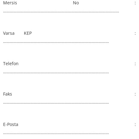
Mersis No :
…………………………………………………………………………………………
Varsa KEP :
…………………………………………………………………………………
Telefon :
…………………………………………………………………………………
Faks :
…………………………………………………………………………………
E-Posta :
…………………………………………………………………………………