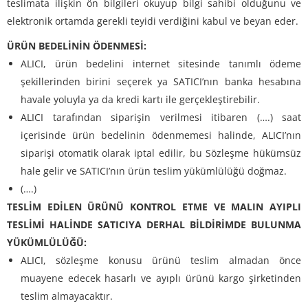
teslimata ilişkin ön bilgileri okuyup bilgi sahibi olduğunu ve
elektronik ortamda gerekli teyidi verdiğini kabul ve beyan eder.
ÜRÜN BEDELİNİN ÖDENMESİ:
ALICI, ürün bedelini internet sitesinde tanımlı ödeme
şekillerinden birini seçerek ya SATICI’nın banka hesabına
havale yoluyla ya da kredi kartı ile gerçekleştirebilir.
ALICI tarafından siparişin verilmesi itibaren (….) saat
içerisinde ürün bedelinin ödenmemesi halinde, ALICI’nın
siparişi otomatik olarak iptal edilir, bu Sözleşme hükümsüz
hale gelir ve SATICI’nın ürün teslim yükümlülüğü doğmaz.
(….)
TESLİM EDİLEN ÜRÜNÜ KONTROL ETME VE MALIN AYIPLI
TESLİMİ HALİNDE SATICIYA DERHAL BİLDİRİMDE BULUNMA
YÜKÜMLÜLÜĞÜ:
ALICI, sözleşme konusu ürünü teslim almadan önce
muayene edecek hasarlı ve ayıplı ürünü kargo şirketinden
teslim almayacaktır.