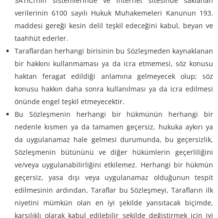
SATICI’nın sistemlerinde ve internet sitesinde saklanan
verilerinin 6100 sayılı Hukuk Muhakemeleri Kanunun 193.
maddesi gereği kesin delil teşkil edeceğini kabul, beyan ve
taahhüt ederler.
Taraflardan herhangi birisinin bu Sözleşmeden kaynaklanan
bir hakkını kullanmaması ya da icra etmemesi, söz konusu
haktan feragat edildiği anlamına gelmeyecek olup; söz
konusu hakkın daha sonra kullanılması ya da icra edilmesi
önünde engel teşkil etmeyecektir.
Bu Sözleşmenin herhangi bir hükmünün herhangi bir
nedenle kısmen ya da tamamen geçersiz, hukuka aykırı ya
da uygulanamaz hale gelmesi durumunda, bu geçersizlik,
Sözleşmenin bütününü ve diğer hükümlerin geçerliliğini
ve/veya uygulanabilirliğini etkilemez. Herhangi bir hükmün
geçersiz, yasa dışı veya uygulanamaz olduğunun tespit
edilmesinin ardından, Taraflar bu Sözleşmeyi, Tarafların ilk
niyetini mümkün olan en iyi şekilde yansıtacak biçimde,
karşılıklı olarak kabul edilebilir şekilde değiştirmek için iyi