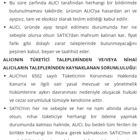
Bu süre zarfında ALICI tarafından herhangi bir bildirimde
bulunulmaması takdirde, ürünün ALICI’ya hasardan ari ve
ayıpsız, tam ve eksiksiz olarak teslim edildiği kabul edilir.
ALICI, üründe ayıp tespit edilmesi durumunda her ne
sebeple olursa olsun SATICI’dan mahrum kalınan kar, fiyat
farkı gibi dolaylı zarar taleplerinde bulunmayacağını
peşinen kabul, beyan ve taahhüt eder.
ALICININ TÜKETİCİ TALEPLERİNDEN VE/VEYA NİHAİ
ALICILARIN TALEPLERİNDEN KAYNAKLANAN SORUMLULUĞU:
ALICI’nın 6502 sayılı Tüketicinin Korunması Hakkında
Kanun’a ve ilgili sair yasal mevzuat ve yönetmelik
hükümlerine aykırı davranması nedeniyle oluşacak hukuki
ve cezai sorumluluk tümüyle kendisine aittir.
SATICI’nın her ne sebeple ve her ne nam altında olursa
olsun, nihai tüketiciye herhangi bir ödeme yapmak
durumunda kalması halinde, ALICI, bu bedeli tüm ferileri ile
birlikte herhangi bir ihtara gerek kalmaksızın SATICI’nın ilk