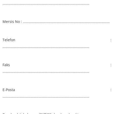
…………………………………………………………………………………
Mersis No : …………………………………………………………………………………
Telefon :
…………………………………………………………………………………
Faks :
…………………………………………………………………………………
E-Posta :
…………………………………………………………………………………