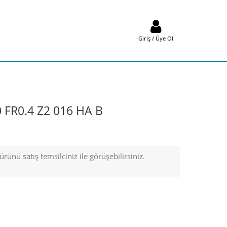
Giriş / Üye Ol
 FR0.4 Z2 016 HA B
rünü satış temsilciniz ile görüşebilirsiniz.