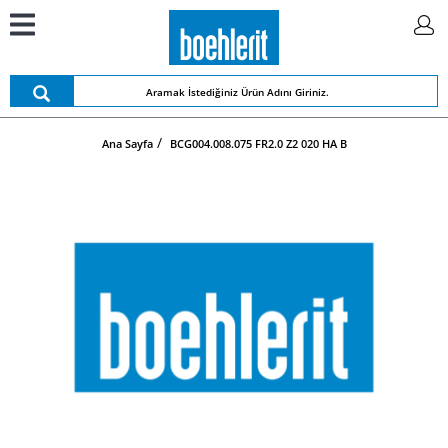
Ana Sayfa
BCG004.008.075 FR2.0 Z2 020 HA B