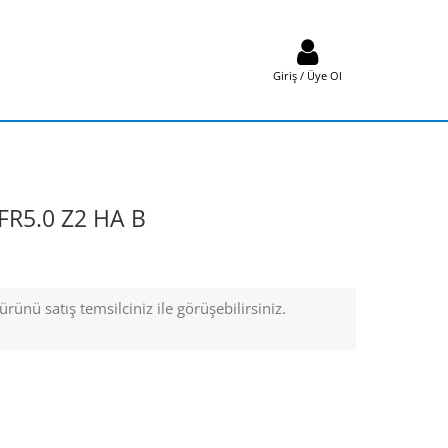
Giriş / Üye Ol
FR5.0 Z2 HA B
rünü satış temsilciniz ile görüşebilirsiniz.