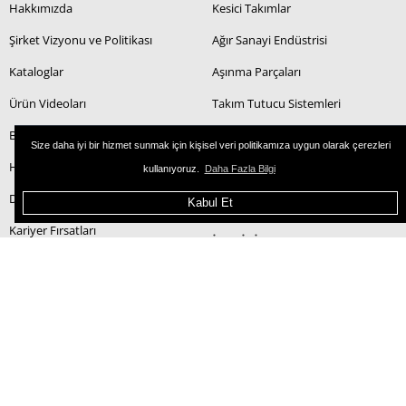
Hakkımızda
Kesici Takımlar
Şirket Vizyonu ve Politikası
Ağır Sanayi Endüstrisi
Kataloglar
Aşınma Parçaları
Ürün Videoları
Takım Tutucu Sistemleri
Bayiler
Size daha iyi bir hizmet sunmak için kişisel veri politikamıza uygun olarak çerezleri
Haberler
kullanıyoruz.
Daha Fazla Bilgi
Dergimiz
Kabul Et
Kariyer Fırsatları
İLETİŞİM
Açık Pozisyonlar
İletişim Formu
Mail Gönder
Haritada Bul