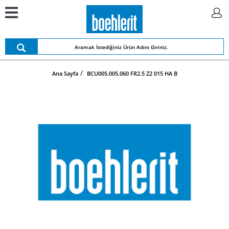
Ana Sayfa
BCU005.005.060 FR2.5 Z2 015 HA B