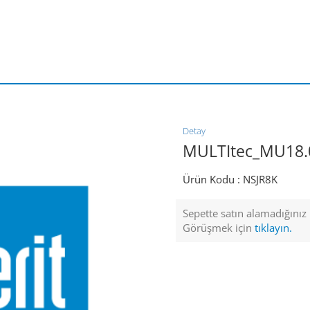
Detay
MULTItec_MU18.0
Ürün Kodu :
NSJR8K
Sepette satın alamadığınız ü
Görüşmek için
tıklayın.