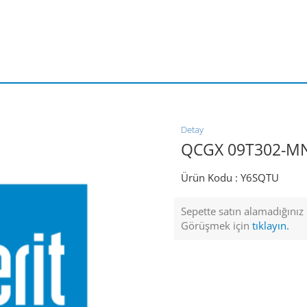
Detay
QCGX 09T302-MN
Ürün Kodu :
Y6SQTU
Sepette satın alamadığınız ü
Görüşmek için
tıklayın.