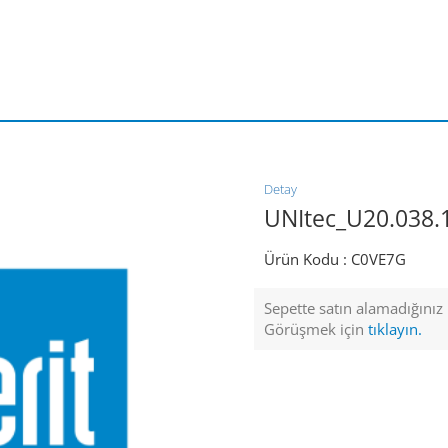
Detay
UNItec_U20.038.
Ürün Kodu :
C0VE7G
Sepette satın alamadığınız ü
Görüşmek için
tıklayın.