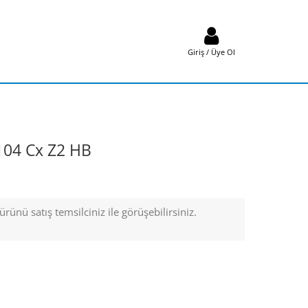
Giriş / Üye Ol
104 Cx Z2 HB
rünü satış temsilciniz ile görüşebilirsiniz.