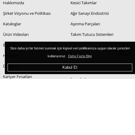
Hakkımızda
Kesici Takımlar
Şirket Vizyonu ve Politikası
Ağır Sanayi Endüstrisi
Kataloglar
Aşınma Parçaları
Ürün Videoları
Takım Tutucu Sistemleri
Bayiler
Size daha iyi bir hizmet sunmak için kişisel veri politikamıza uygun olarak çerezleri
Haberler
kullanıyoruz.
Daha Fazla Bilgi
Dergimiz
Kabul Et
Kariyer Fırsatları
İLETİŞİM
Açık Pozisyonlar
İletişim Formu
Mail Gönder
Haritada Bul