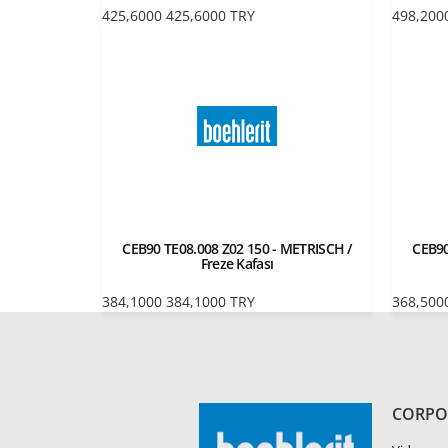
425,6000
425,6000
TRY
498,200
CEB90 TE08.008 Z02 150 - METRISCH /
CEB90
Freze Kafası
384,1000
384,1000
TRY
368,500
CORPO