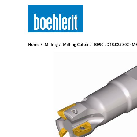
Home
Milling
Milling Cutter
BE90 LD18.025 Z02 - ME