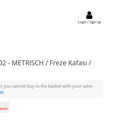
Login / Sign Up
2 - METRISCH / Freze Kafası /
t you cannot buy in the basket with your sales
et.
deren