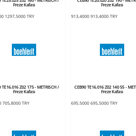
 TE25.025 Z02 160 - METRISCH /
CEB90 TE20.020 Z02 190 - METR
Freze Kafası
Freze Kafası
00
1297,5000
TRY
913,4000
913,4000
TRY
 TE16.016 Z02 175 - METRISCH /
CEB90 TE16.016 Z02 140 55 - MET
Freze Kafası
Freze Kafası
0
705,8000
TRY
695,5000
695,5000
TRY