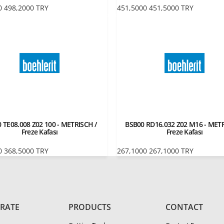
0
498,2000
TRY
451,5000
451,5000
TRY
 TE08.008 Z02 100 - METRISCH /
BSB00 RD16.032 Z02 M16 - METR
Freze Kafası
Freze Kafası
0
368,5000
TRY
267,1000
267,1000
TRY
RATE
PRODUCTS
CONTACT