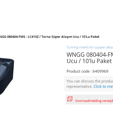
GG 080404-FMS - LC415Z / Torna Süper Alaşım Ucu / 10'lu Paket
Turning inserts for supper alloy
WNGG 080404-FMS
Ucu / 10'lu Paket
Product code :
6409969
You can discuss the produc
representative.
Click to me
Voorraadmelding verwij