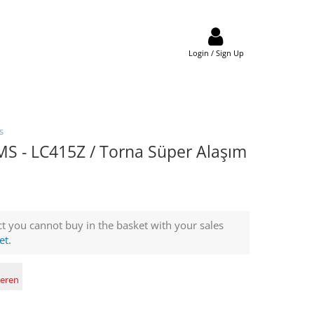
Login / Sign Up
s
 - LC415Z / Torna Süper Alaşım
t you cannot buy in the basket with your sales
et.
deren