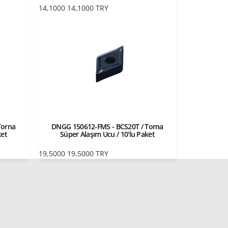
14,1000
14,1000
TRY
Torna
DNGG 150612-FMS - BCS20T / Torna
ket
Süper Alaşım Ucu / 10'lu Paket
19,5000
19,5000
TRY