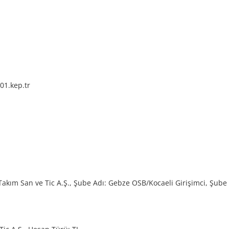
1.kep.tr
 Takım San ve Tic A.Ş., Şube Adı: Gebze OSB/Kocaeli Girişimci, Şub