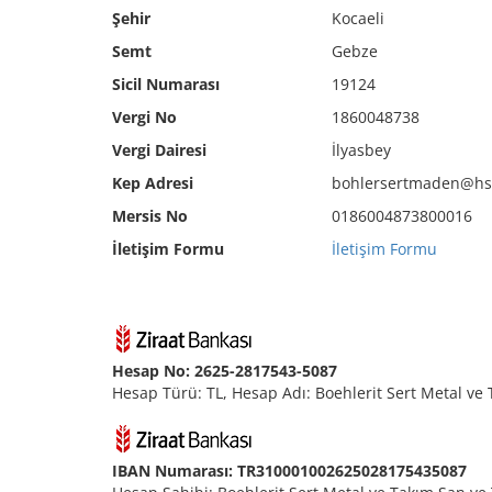
Şehir
Kocaeli
Semt
Gebze
Sicil Numarası
19124
Vergi No
1860048738
Vergi Dairesi
İlyasbey
Kep Adresi
bohlersertmaden@hs0
Mersis No
0186004873800016
İletişim Formu
İletişim Formu
Hesap No: 2625-2817543-5087
Hesap Türü: TL, Hesap Adı: Boehlerit Sert Metal ve
IBAN Numarası: TR310001002625028175435087