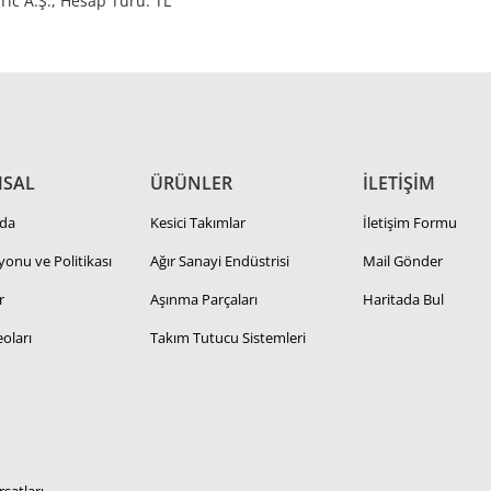
Tic A.Ş., Hesap Türü: TL
SAL
ÜRÜNLER
İLETİŞİM
da
Kesici Takımlar
İletişim Formu
zyonu ve Politikası
Ağır Sanayi Endüstrisi
Mail Gönder
r
Aşınma Parçaları
Haritada Bul
oları
Takım Tutucu Sistemleri