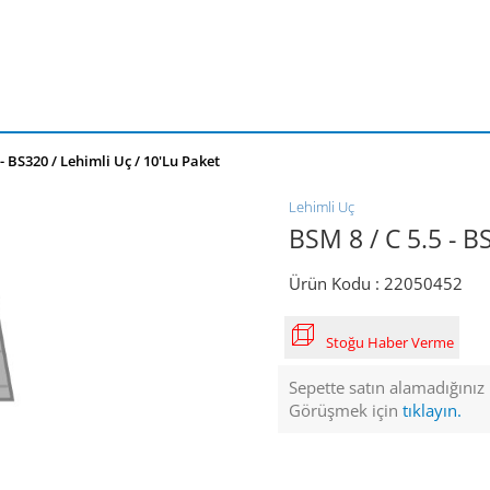
 - BS320 / Lehimli Uç / 10'lu Paket
Lehimli Uç
BSM 8 / C 5.5 - B
Ürün Kodu :
22050452
Stoğu Haber Verme
Sepette satın alamadığınız ü
Görüşmek için
tıklayın.