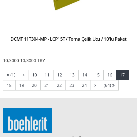
DCMT 11T304-MP - LCP15T / Torna Çelik Ucu / 10'lu Paket
10,3000
10,3000
TRY
(current)
(current)
(current)
(current)
(current)
(current)
(current)
(curre
(1)
10
11
12
13
14
15
16
17
(current)
(current)
(current)
(current)
(current)
(current)
(current)
18
19
20
21
22
23
24
(64)